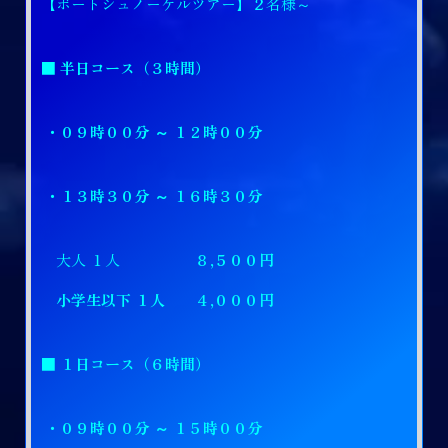
【ボートシュノーケルツアー】２名様～
■ 半日コース（３時間）
・０９時００分 ～ １２時００分
・１３時３０分 ～ １６時３０分
大人 １人 ８
,５００円
小学生以下 １人 ４,０００円
■ １日コース（６時間）
・０９時００分 ～ １５時００分