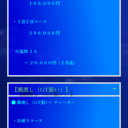
１６０,０００円
・１泊２日コース
２００,０００円
※追加 １人
＋ ２０,０００円（２名迄）
【瀬渡し（GT狙い）】
■ 瀬渡し（GT狙い）チャーター
・日帰りコース