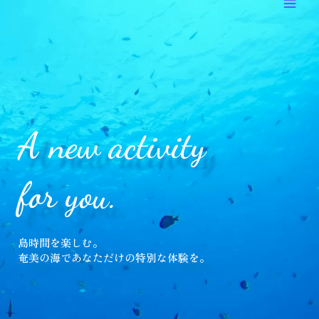
容
MEN
を
ス
キ
ッ
プ
A new activity
for you.
島時間を楽しむ。
奄美の海であなただけの特別な体験を。