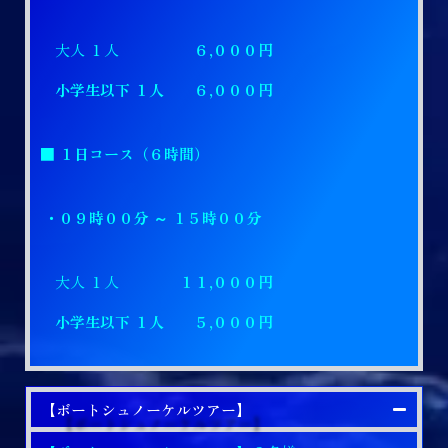
大人 １人
６,０００円
小学生以下 １人 ６,０００円
■ １日コース（６時間）
・０９時００分 ～ １５時００分
大人 １人
１１,０００円
小学生以下 １人 ５,０００円
【ボートシュノーケルツアー】