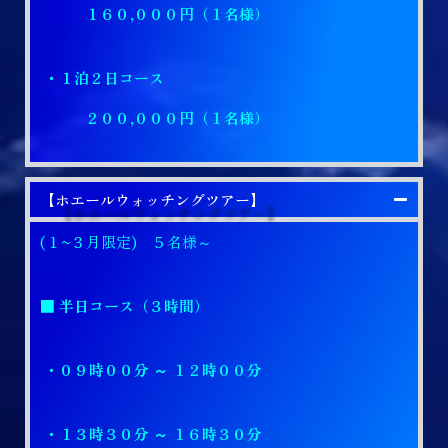
１６０,０００円（１名様）
・１泊２日コース
２００,０００円（１名様）
【ホエールウォッチングツアー】
(１~３月限定) ５名様～
■ 半日コース（３時間）
・０９時００分 ～ １２時００分
・１３時３０分 ～ １６時３０分